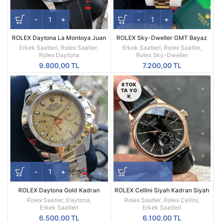
ROLEX Daytona La Montoya Juan
ROLEX Sky-Dweller GMT Beyaz
Pablo Montoya Silikon Kordon
Kadran Sarı Kasa Erkek Saati
Erkek Saatleri
,
Rolex Saatler
,
Erkek Saatleri
,
Rolex Saatler
,
Replika Erkek Kol Saati
Rolex Daytona
Rolex Sky-Dweller
9.800,00
TL
7.200,00
TL
STOK
TA YO
K
ROLEX Daytona Gold Kadran
ROLEX Cellini Siyah Kadran Siyah
Otomatik Mekanizma
Deri Kordon Erkek Saati
Rolex Saatler
,
Daytona
,
Rolex Saatler
,
Rolex Cellini
,
Erkek Saatleri
Erkek Saatleri
6.500,00
TL
6.100,00
TL