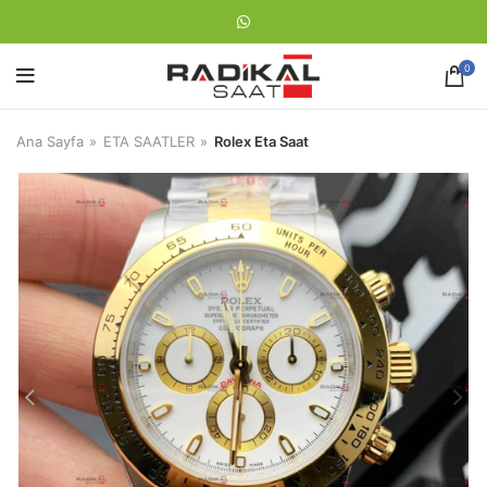
0
Ana Sayfa
ETA SAATLER
Rolex Eta Saat