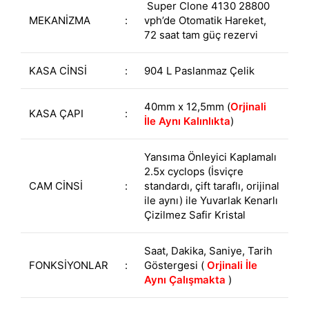
Super Clone 4130 28800
MEKANİZMA
:
vph’de Otomatik Hareket,
72 saat tam güç rezervi
KASA CİNSİ
:
904 L Paslanmaz Çelik
40mm x 12,5mm (
Orjinali
KASA ÇAPI
:
İle Aynı Kalınlıkta
)
Yansıma Önleyici Kaplamalı
2.5x cyclops (İsviçre
CAM CİNSİ
:
standardı, çift taraflı, orijinal
ile aynı) ile Yuvarlak Kenarlı
Çizilmez Safir Kristal
Saat, Dakika, Saniye, Tarih
FONKSİYONLAR
:
Göstergesi (
Orjinali İle
Aynı Çalışmakta
)