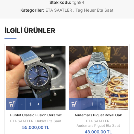
Stok kodu:
tgh94
Kategoriler:
ETA SAATLER
,
Tag Heuer Eta Saat
İLGILI ÜRÜNLER
Hublot Classic Fusion Ceramic
Audemars Piguet Royal Oak
Blue 42mm Swiss SW300
15510BC Blue Dial ZF Factory
ETA SAATLER
,
Hublot Eta Saat
ETA SAATLER
,
Movement JJZ factory
41mm Super Clone
Audemars Piguet Eta Saat
55.000,00
TL
48.000,00
TL