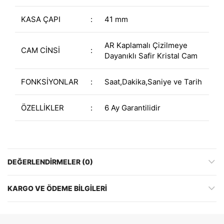
KASA ÇAPI
:
41 mm
AR Kaplamalı Çizilmeye
CAM CİNSİ
:
Dayanıklı Safir Kristal Cam
FONKSİYONLAR
:
Saat,Dakika,Saniye ve Tarih
ÖZELLİKLER
:
6 Ay Garantilidir
DEĞERLENDIRMELER (0)
KARGO VE ÖDEME BILGILERI