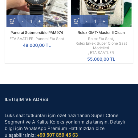
Panerai Submersible PAM974
Rolex GMT-Master II Clean
Rose Gold-Tone Black Dial VS
Factory Two Tone Kordon Siyah
ETA SAATLER
,
Panerai Eta Saat
Rolex Eta Saat
,
Factory 42mm
Kadran REF 116713LN-0001
Rolex Erkek Super Clone Saat
48.000,00
TL
Modelleri
,
ETA SAATLER
55.000,00
TL
İLETİŞİM VE ADRES
Lüks saat tutkunları için özel hazırlanan Super Clone
Segment ve A Kalite Koleksiyonlarımızla tanışın. Detaylı
bilgi için WhatsApp Premium Hattımızdan bize
+90 507 859 45 63
ulaşabilirsiniz: