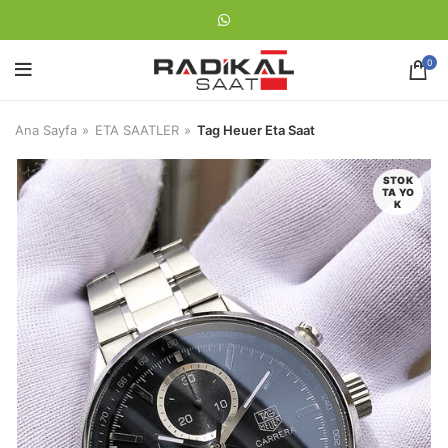
0
Ana Sayfa
ETA SAATLER
Tag Heuer Eta Saat
STOK
TA YO
K