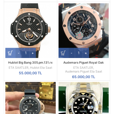
Hublot Big Bang 305.pm.131.rx
Audemars Piguet Royal Oak
Tourbillon Swiss ETA
Offshore 1:1 En İyi Üretim ETA
ETA SAATLER
,
Hublot Eta Saat
ETA SAATLER
,
Audemars Piguet Eta Saat
55.000,00
TL
65.000,00
TL