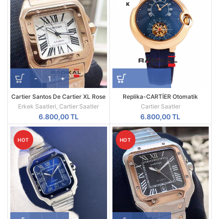
K
Cartier Santos De Cartier XL Rose
Replika-CARTİER Otomatik
Kasa
Mekanizma Erkek Kol Saatleri
Erkek Saatleri
,
Cartier Saatler
Cartier Saatler
AAA Kalite
6.800,00
TL
6.800,00
TL
HOT
HOT