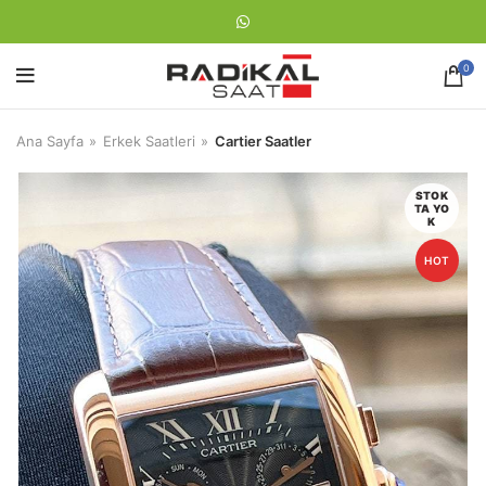
0
Ana Sayfa
Erkek Saatleri
Cartier Saatler
STOK
TA YO
K
HOT