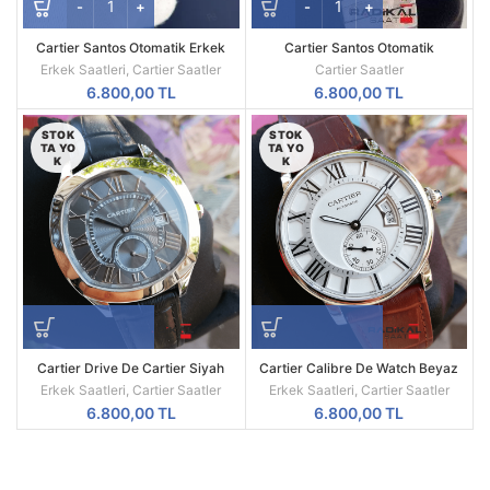
Cartier Santos Otomatik Erkek
Cartier Santos Otomatik
Saat – Mavi Kadran & Çelik
Mekanizma
Erkek Saatleri
,
Cartier Saatler
Cartier Saatler
Kordon
6.800,00
TL
6.800,00
TL
STOK
STOK
TA YO
TA YO
K
K
Cartier Drive De Cartier Siyah
Cartier Calibre De Watch Beyaz
Kordon Çelik Kasa 43mm Replika
Kadran Çelik Kasa 43mm Replika
Erkek Saatleri
,
Cartier Saatler
Erkek Saatleri
,
Cartier Saatler
Erkek Kol Saati
Erkek Kol Saati
6.800,00
TL
6.800,00
TL