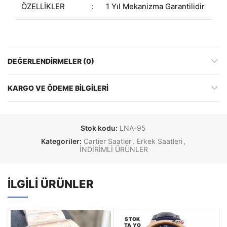
ÖZELLİKLER
:
1 Yıl Mekanizma Garantilidir
DEĞERLENDIRMELER (0)
KARGO VE ÖDEME BILGILERI
Stok kodu:
LNA-95
Kategoriler:
Cartier Saatler
,
Erkek Saatleri
,
İNDİRİMLİ ÜRÜNLER
İLGILI ÜRÜNLER
STOK
TA YO